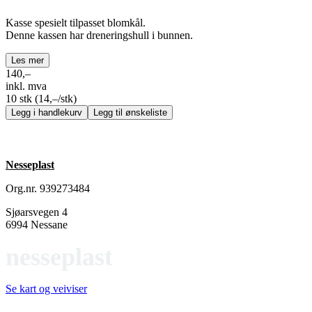
Kasse spesielt tilpasset blomkål.
Denne kassen har dreneringshull i bunnen.
Les mer
140,–
inkl. mva
10 stk
(14,–/stk)
Legg i handlekurv
Legg til ønskeliste
Nesseplast
Org.nr. 939273484
Sjøarsvegen 4
6994 Nessane
nesseplast
Se kart og veiviser