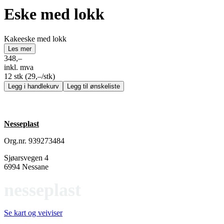
Eske med lokk
Kakeeske med lokk
Les mer
348,–
inkl. mva
12 stk
(29,–/stk)
Legg i handlekurv
Legg til ønskeliste
Nesseplast
Org.nr. 939273484
Sjøarsvegen 4
6994 Nessane
nesseplast
Se kart og veiviser