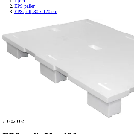
Hjem
EPS-paller
EPS-pall, 80 x 120 cm
710 020 02