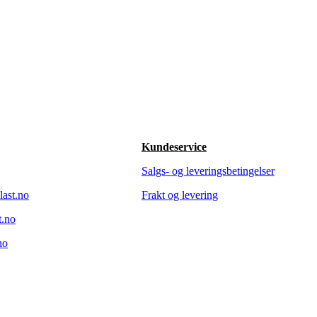
Kundeservice
Salgs- og leveringsbetingelser
last.no
Frakt og levering
t.no
no