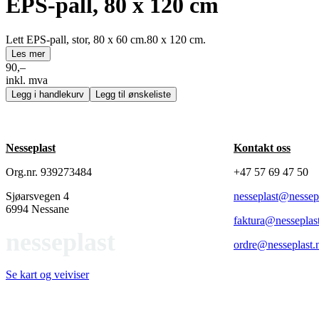
EPS-pall, 80 x 120 cm
Lett EPS-pall, stor, 80 x 60 cm.80 x 120 cm.
Les mer
90,–
inkl. mva
Legg i handlekurv
Legg til ønskeliste
Nesseplast
Kontakt oss
Org.nr. 939273484
+47 57 69 47 50
Sjøarsvegen 4
nesseplast@nessep
6994 Nessane
faktura@nesseplas
nesseplast
ordre@nesseplast.
Se kart og veiviser