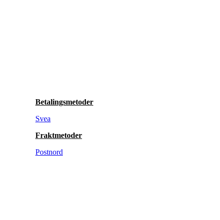
Betalingsmetoder
Svea
Fraktmetoder
Postnord