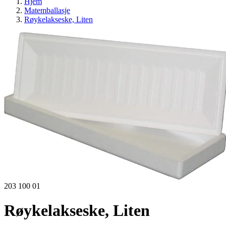
Hjem
Matemballasje
Røykelakseske, Liten
203 100 01
Røykelakseske, Liten